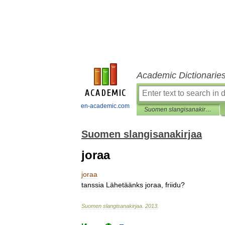
Academic Dictionarie
en-academic.com
Suomen slangisanakirjaa
Suomen slangisanakirjaa
joraa
joraa
tanssia
Lähetäänks
joraa
,
friidu
?
Suomen
slangisanakirjaa
.
2013
.