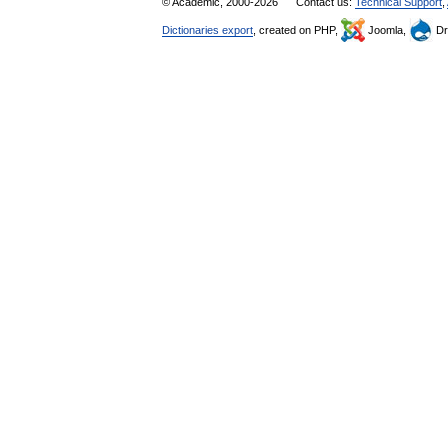
© Academic, 2000-2026
Contact us:
Technical Support
,
Dictionaries export
, created on PHP,
Joomla,
Dr