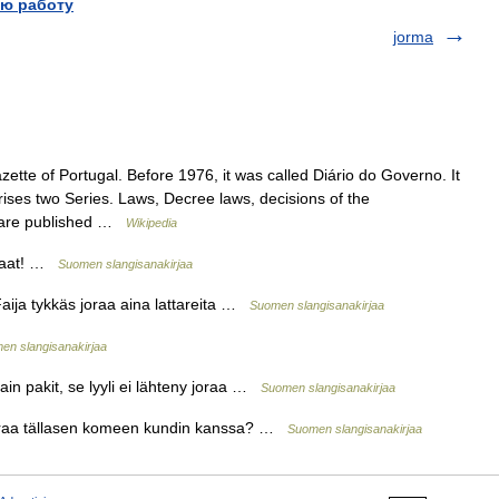
ю работу
jorma
azette of Portugal. Before 1976, it was called Diário do Governo. It
ises two Series. Laws, Decree laws, decisions of the
ts are published …
Wikipedia
hitaat! …
Suomen slangisanakirjaa
aija tykkäs joraa aina lattareita …
Suomen slangisanakirjaa
en slangisanakirjaa
in pakit, se lyyli ei lähteny joraa …
Suomen slangisanakirjaa
 joraa tällasen komeen kundin kanssa? …
Suomen slangisanakirjaa