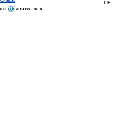
Advertising
18+
upal,
WordPress, MODx.