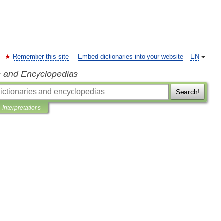
Remember this site
Embed dictionaries into your website
EN
s and Encyclopedias
Search!
Interpretations