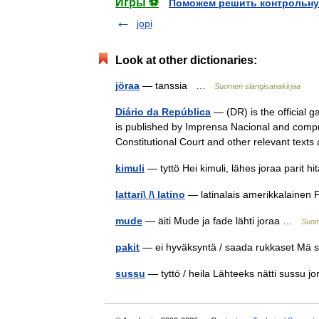
Игры ⚽
Поможем решить контрольну
jopi
Look at other dictionaries:
jöraa
— tanssia …
Suomen slangisanakirjaa
Diário da República
— (DR) is the official g
is published by Imprensa Nacional and compr
Constitutional Court and other relevant tex
kimuli
— tyttö Hei kimuli, lähes joraa parit 
lattari\ /\ latino
— latinalais amerikkalainen F
mude
— äiti Mude ja fade lähti joraa …
Suom
pakit
— ei hyväksyntä / saada rukkaset Mä sa
sussu
— tyttö / heila Lähteeks nätti sussu